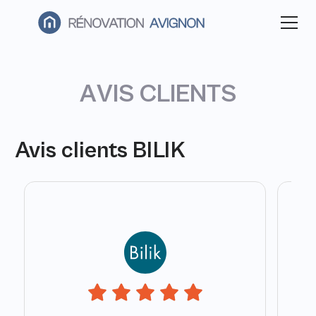
A
V
I
S
C
L
I
E
N
T
S
Avis clients BILIK